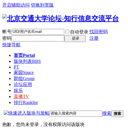
开启辅助访问
切换到宽版
帐号
找回密码
自动登录
密码
注册
登录
快捷导航
首页
Portal
版块列表
BBS
PT
家园
Space
群组
Group
论坛应用
娱乐
直播
TV
排行
Ranklist
搜索
搜索
抱歉，您尚未登录，没有权限访问该版块