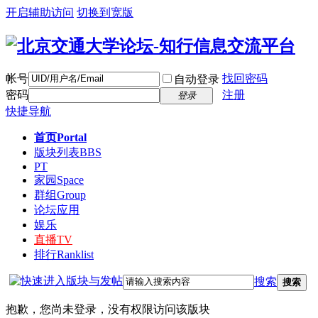
开启辅助访问
切换到宽版
帐号
找回密码
自动登录
密码
注册
登录
快捷导航
首页
Portal
版块列表
BBS
PT
家园
Space
群组
Group
论坛应用
娱乐
直播
TV
排行
Ranklist
搜索
搜索
抱歉，您尚未登录，没有权限访问该版块