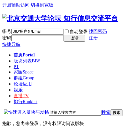
开启辅助访问
切换到宽版
帐号
找回密码
自动登录
密码
注册
登录
快捷导航
首页
Portal
版块列表
BBS
PT
家园
Space
群组
Group
论坛应用
娱乐
直播
TV
排行
Ranklist
搜索
搜索
抱歉，您尚未登录，没有权限访问该版块