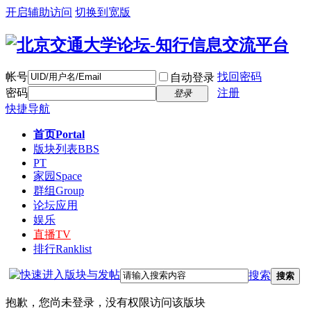
开启辅助访问
切换到宽版
帐号
找回密码
自动登录
密码
注册
登录
快捷导航
首页
Portal
版块列表
BBS
PT
家园
Space
群组
Group
论坛应用
娱乐
直播
TV
排行
Ranklist
搜索
搜索
抱歉，您尚未登录，没有权限访问该版块