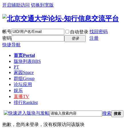
开启辅助访问
切换到宽版
帐号
找回密码
自动登录
密码
注册
登录
快捷导航
首页
Portal
版块列表
BBS
PT
家园
Space
群组
Group
论坛应用
娱乐
直播
TV
排行
Ranklist
搜索
搜索
抱歉，您尚未登录，没有权限访问该版块