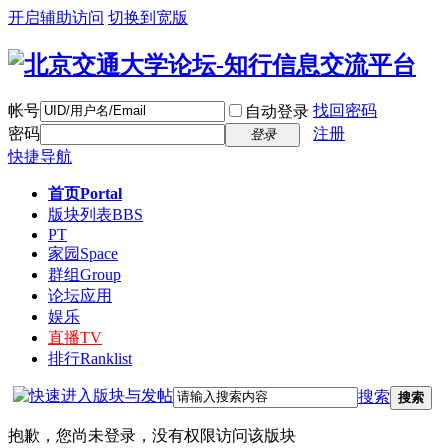
开启辅助访问
切换到宽版
帐号
找回密码
自动登录
密码
注册
登录
快捷导航
首页
Portal
版块列表
BBS
PT
家园
Space
群组
Group
论坛应用
娱乐
直播
TV
排行
Ranklist
搜索
搜索
抱歉，您尚未登录，没有权限访问该版块