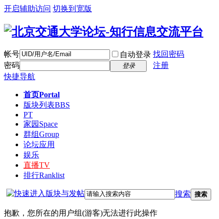
开启辅助访问
切换到宽版
帐号
找回密码
自动登录
密码
注册
登录
快捷导航
首页
Portal
版块列表
BBS
PT
家园
Space
群组
Group
论坛应用
娱乐
直播
TV
排行
Ranklist
搜索
搜索
抱歉，您所在的用户组(游客)无法进行此操作