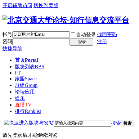
开启辅助访问
切换到宽版
帐号
找回密码
自动登录
密码
注册
登录
快捷导航
首页
Portal
版块列表
BBS
PT
家园
Space
群组
Group
论坛应用
娱乐
直播
TV
排行
Ranklist
搜索
搜索
请先登录后才能继续浏览