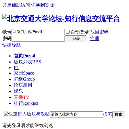
开启辅助访问
切换到宽版
帐号
找回密码
自动登录
密码
注册
登录
快捷导航
首页
Portal
版块列表
BBS
PT
家园
Space
群组
Group
论坛应用
娱乐
直播
TV
排行
Ranklist
搜索
搜索
请先登录后才能继续浏览