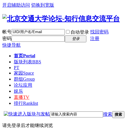
开启辅助访问
切换到宽版
帐号
找回密码
自动登录
密码
注册
登录
快捷导航
首页
Portal
版块列表
BBS
PT
家园
Space
群组
Group
论坛应用
娱乐
直播
TV
排行
Ranklist
搜索
搜索
请先登录后才能继续浏览