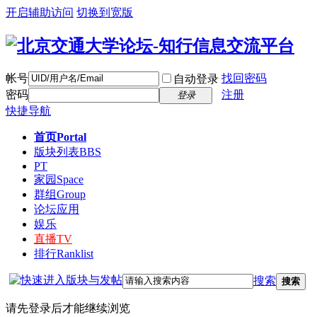
开启辅助访问
切换到宽版
帐号
找回密码
自动登录
密码
注册
登录
快捷导航
首页
Portal
版块列表
BBS
PT
家园
Space
群组
Group
论坛应用
娱乐
直播
TV
排行
Ranklist
搜索
搜索
请先登录后才能继续浏览