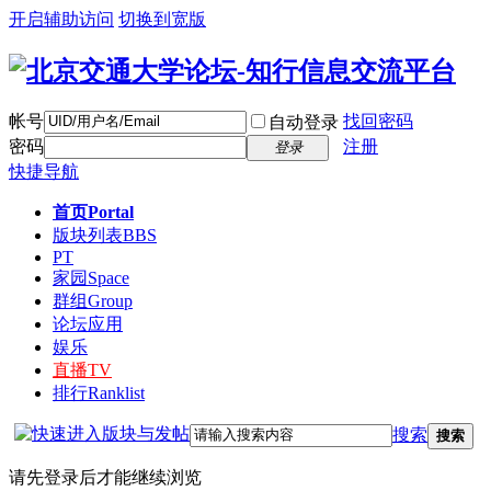
开启辅助访问
切换到宽版
帐号
找回密码
自动登录
密码
注册
登录
快捷导航
首页
Portal
版块列表
BBS
PT
家园
Space
群组
Group
论坛应用
娱乐
直播
TV
排行
Ranklist
搜索
搜索
请先登录后才能继续浏览