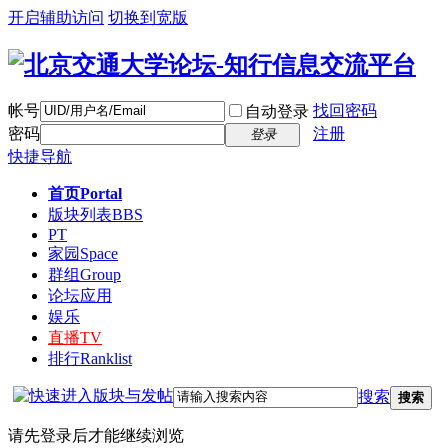
开启辅助访问
切换到宽版
帐号
找回密码
自动登录
密码
注册
登录
快捷导航
首页
Portal
版块列表
BBS
PT
家园
Space
群组
Group
论坛应用
娱乐
直播
TV
排行
Ranklist
搜索
搜索
请先登录后才能继续浏览