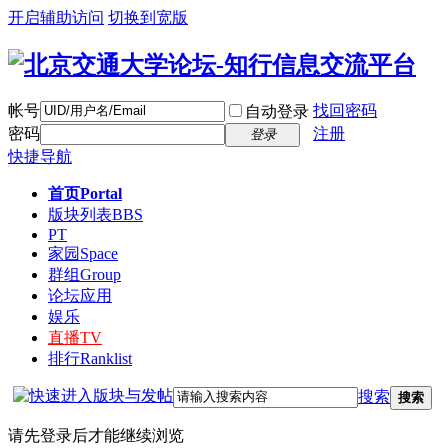
开启辅助访问
切换到宽版
帐号
找回密码
自动登录
密码
注册
登录
快捷导航
首页
Portal
版块列表
BBS
PT
家园
Space
群组
Group
论坛应用
娱乐
直播
TV
排行
Ranklist
搜索
搜索
请先登录后才能继续浏览