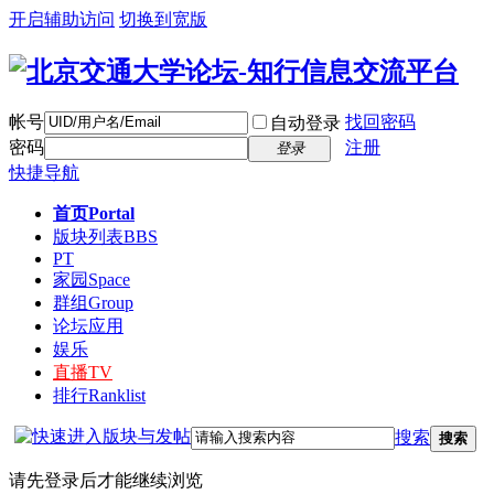
开启辅助访问
切换到宽版
帐号
找回密码
自动登录
密码
注册
登录
快捷导航
首页
Portal
版块列表
BBS
PT
家园
Space
群组
Group
论坛应用
娱乐
直播
TV
排行
Ranklist
搜索
搜索
请先登录后才能继续浏览