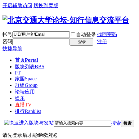
开启辅助访问
切换到宽版
帐号
找回密码
自动登录
密码
注册
登录
快捷导航
首页
Portal
版块列表
BBS
PT
家园
Space
群组
Group
论坛应用
娱乐
直播
TV
排行
Ranklist
搜索
搜索
请先登录后才能继续浏览