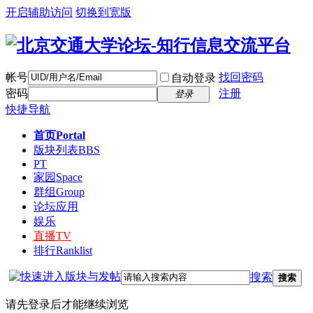
开启辅助访问
切换到宽版
帐号
找回密码
自动登录
密码
注册
登录
快捷导航
首页
Portal
版块列表
BBS
PT
家园
Space
群组
Group
论坛应用
娱乐
直播
TV
排行
Ranklist
搜索
搜索
请先登录后才能继续浏览