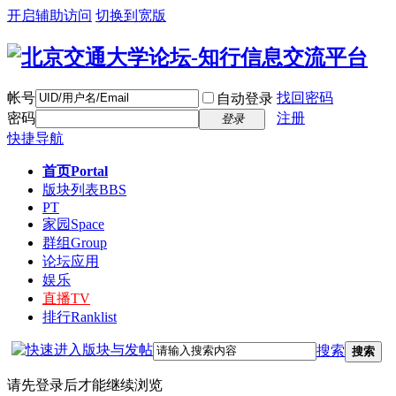
开启辅助访问
切换到宽版
帐号
找回密码
自动登录
密码
注册
登录
快捷导航
首页
Portal
版块列表
BBS
PT
家园
Space
群组
Group
论坛应用
娱乐
直播
TV
排行
Ranklist
搜索
搜索
请先登录后才能继续浏览