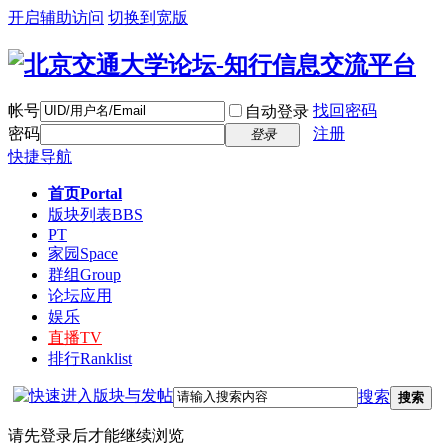
开启辅助访问
切换到宽版
帐号
找回密码
自动登录
密码
注册
登录
快捷导航
首页
Portal
版块列表
BBS
PT
家园
Space
群组
Group
论坛应用
娱乐
直播
TV
排行
Ranklist
搜索
搜索
请先登录后才能继续浏览