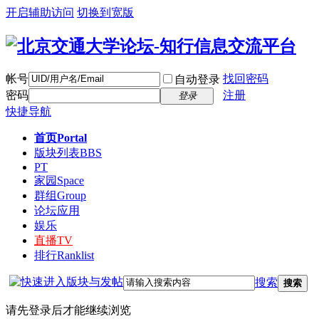
开启辅助访问
切换到宽版
帐号
找回密码
自动登录
密码
注册
登录
快捷导航
首页
Portal
版块列表
BBS
PT
家园
Space
群组
Group
论坛应用
娱乐
直播
TV
排行
Ranklist
搜索
搜索
请先登录后才能继续浏览