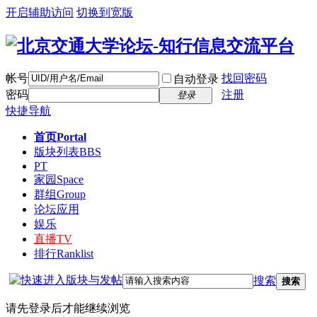
开启辅助访问
切换到宽版
帐号
找回密码
自动登录
密码
注册
登录
快捷导航
首页
Portal
版块列表
BBS
PT
家园
Space
群组
Group
论坛应用
娱乐
直播
TV
排行
Ranklist
搜索
搜索
请先登录后才能继续浏览