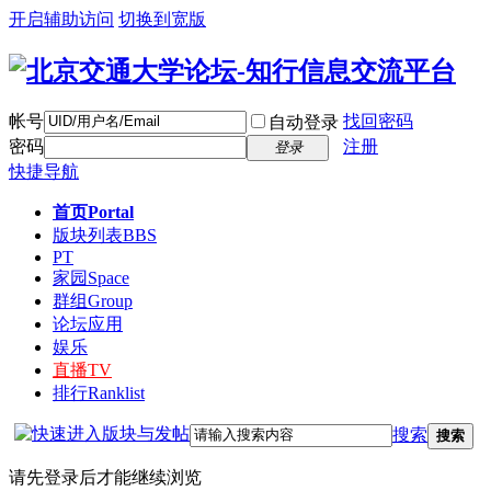
开启辅助访问
切换到宽版
帐号
找回密码
自动登录
密码
注册
登录
快捷导航
首页
Portal
版块列表
BBS
PT
家园
Space
群组
Group
论坛应用
娱乐
直播
TV
排行
Ranklist
搜索
搜索
请先登录后才能继续浏览