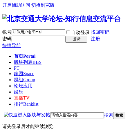
开启辅助访问
切换到宽版
帐号
找回密码
自动登录
密码
注册
登录
快捷导航
首页
Portal
版块列表
BBS
PT
家园
Space
群组
Group
论坛应用
娱乐
直播
TV
排行
Ranklist
搜索
搜索
请先登录后才能继续浏览