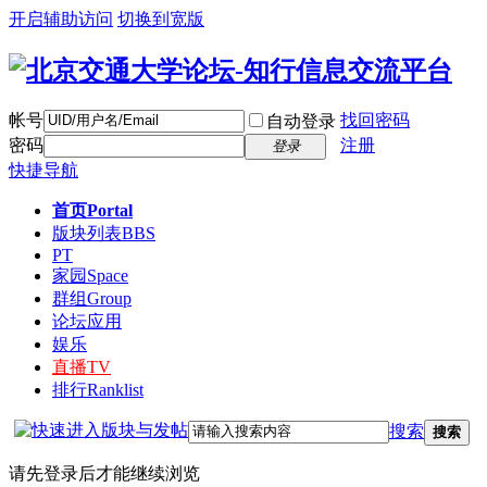
开启辅助访问
切换到宽版
帐号
找回密码
自动登录
密码
注册
登录
快捷导航
首页
Portal
版块列表
BBS
PT
家园
Space
群组
Group
论坛应用
娱乐
直播
TV
排行
Ranklist
搜索
搜索
请先登录后才能继续浏览