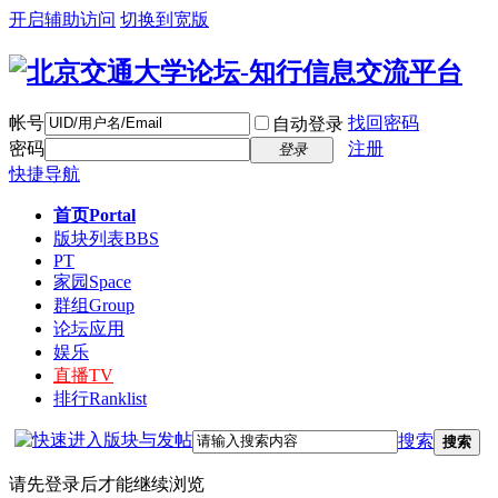
开启辅助访问
切换到宽版
帐号
找回密码
自动登录
密码
注册
登录
快捷导航
首页
Portal
版块列表
BBS
PT
家园
Space
群组
Group
论坛应用
娱乐
直播
TV
排行
Ranklist
搜索
搜索
请先登录后才能继续浏览