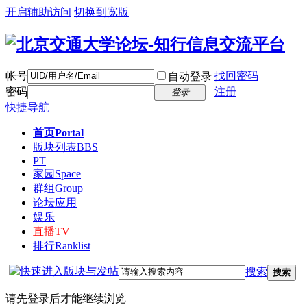
开启辅助访问
切换到宽版
帐号
找回密码
自动登录
密码
注册
登录
快捷导航
首页
Portal
版块列表
BBS
PT
家园
Space
群组
Group
论坛应用
娱乐
直播
TV
排行
Ranklist
搜索
搜索
请先登录后才能继续浏览