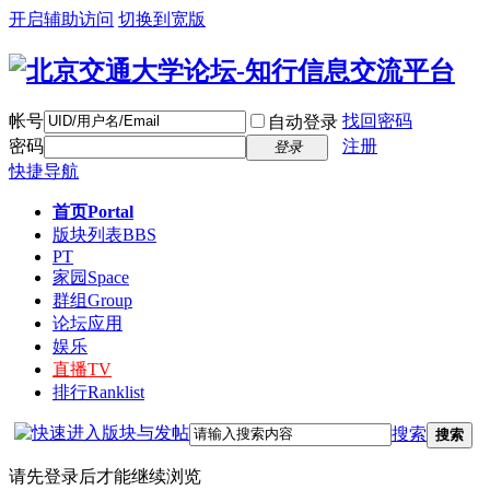
开启辅助访问
切换到宽版
帐号
找回密码
自动登录
密码
注册
登录
快捷导航
首页
Portal
版块列表
BBS
PT
家园
Space
群组
Group
论坛应用
娱乐
直播
TV
排行
Ranklist
搜索
搜索
请先登录后才能继续浏览