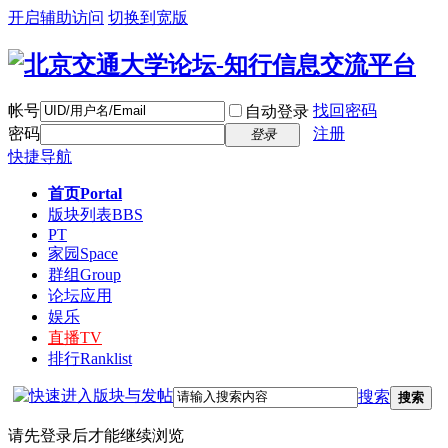
开启辅助访问
切换到宽版
帐号
找回密码
自动登录
密码
注册
登录
快捷导航
首页
Portal
版块列表
BBS
PT
家园
Space
群组
Group
论坛应用
娱乐
直播
TV
排行
Ranklist
搜索
搜索
请先登录后才能继续浏览