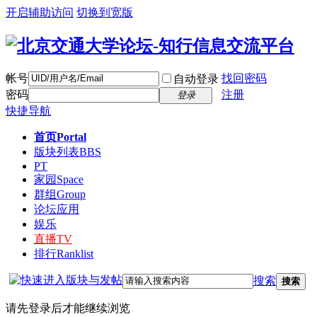
开启辅助访问
切换到宽版
帐号
找回密码
自动登录
密码
注册
登录
快捷导航
首页
Portal
版块列表
BBS
PT
家园
Space
群组
Group
论坛应用
娱乐
直播
TV
排行
Ranklist
搜索
搜索
请先登录后才能继续浏览