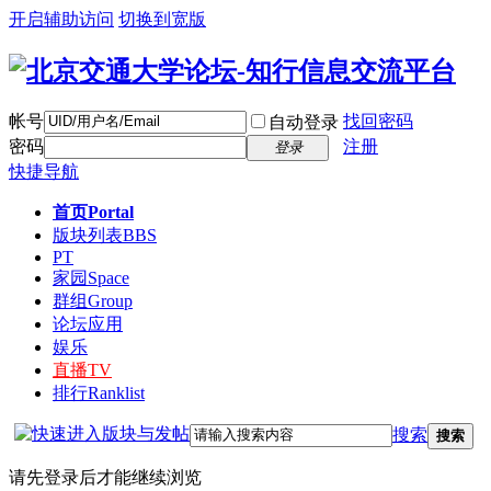
开启辅助访问
切换到宽版
帐号
找回密码
自动登录
密码
注册
登录
快捷导航
首页
Portal
版块列表
BBS
PT
家园
Space
群组
Group
论坛应用
娱乐
直播
TV
排行
Ranklist
搜索
搜索
请先登录后才能继续浏览