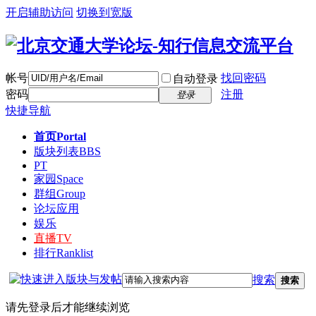
开启辅助访问
切换到宽版
帐号
找回密码
自动登录
密码
注册
登录
快捷导航
首页
Portal
版块列表
BBS
PT
家园
Space
群组
Group
论坛应用
娱乐
直播
TV
排行
Ranklist
搜索
搜索
请先登录后才能继续浏览