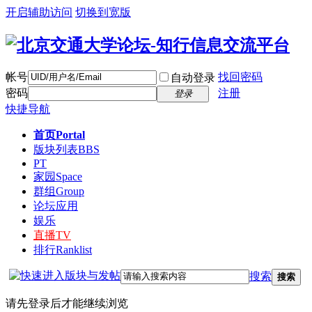
开启辅助访问
切换到宽版
帐号
找回密码
自动登录
密码
注册
登录
快捷导航
首页
Portal
版块列表
BBS
PT
家园
Space
群组
Group
论坛应用
娱乐
直播
TV
排行
Ranklist
搜索
搜索
请先登录后才能继续浏览