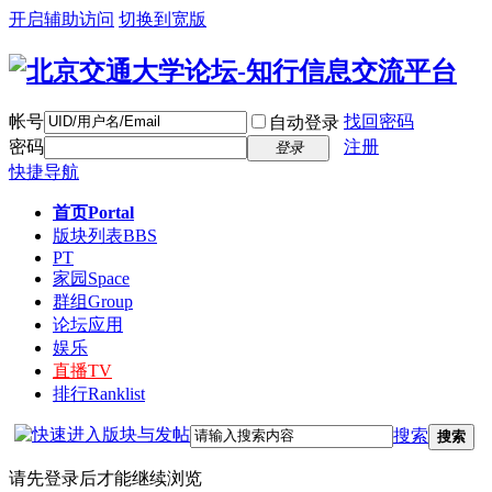
开启辅助访问
切换到宽版
帐号
找回密码
自动登录
密码
注册
登录
快捷导航
首页
Portal
版块列表
BBS
PT
家园
Space
群组
Group
论坛应用
娱乐
直播
TV
排行
Ranklist
搜索
搜索
请先登录后才能继续浏览