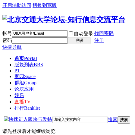
开启辅助访问
切换到宽版
帐号
找回密码
自动登录
密码
注册
登录
快捷导航
首页
Portal
版块列表
BBS
PT
家园
Space
群组
Group
论坛应用
娱乐
直播
TV
排行
Ranklist
搜索
搜索
请先登录后才能继续浏览