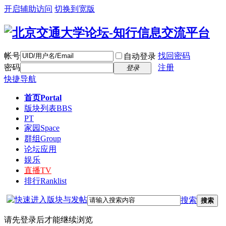
开启辅助访问
切换到宽版
帐号
找回密码
自动登录
密码
注册
登录
快捷导航
首页
Portal
版块列表
BBS
PT
家园
Space
群组
Group
论坛应用
娱乐
直播
TV
排行
Ranklist
搜索
搜索
请先登录后才能继续浏览