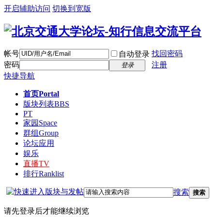
开启辅助访问
切换到宽版
帐号
找回密码
自动登录
密码
注册
登录
快捷导航
首页
Portal
版块列表
BBS
PT
家园
Space
群组
Group
论坛应用
娱乐
直播
TV
排行
Ranklist
搜索
搜索
请先登录后才能继续浏览