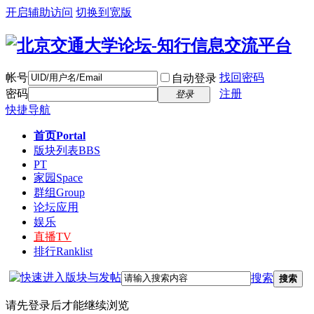
开启辅助访问
切换到宽版
帐号
找回密码
自动登录
密码
注册
登录
快捷导航
首页
Portal
版块列表
BBS
PT
家园
Space
群组
Group
论坛应用
娱乐
直播
TV
排行
Ranklist
搜索
搜索
请先登录后才能继续浏览