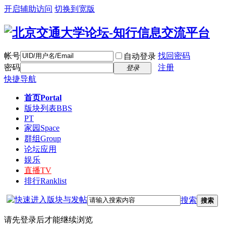
开启辅助访问
切换到宽版
帐号
找回密码
自动登录
密码
注册
登录
快捷导航
首页
Portal
版块列表
BBS
PT
家园
Space
群组
Group
论坛应用
娱乐
直播
TV
排行
Ranklist
搜索
搜索
请先登录后才能继续浏览