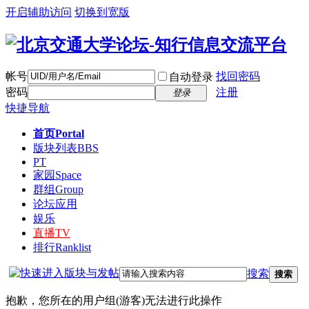
开启辅助访问
切换到宽版
帐号
找回密码
自动登录
密码
注册
登录
快捷导航
首页
Portal
版块列表
BBS
PT
家园
Space
群组
Group
论坛应用
娱乐
直播
TV
排行
Ranklist
搜索
搜索
抱歉，您所在的用户组(游客)无法进行此操作