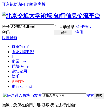
开启辅助访问
切换到宽版
帐号
找回密码
自动登录
密码
注册
登录
快捷导航
首页
Portal
版块列表
BBS
PT
家园
Space
群组
Group
论坛应用
娱乐
直播
TV
排行
Ranklist
搜索
搜索
抱歉，您所在的用户组(游客)无法进行此操作