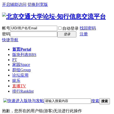
开启辅助访问
切换到宽版
帐号
找回密码
自动登录
密码
注册
登录
快捷导航
首页
Portal
版块列表
BBS
PT
家园
Space
群组
Group
论坛应用
娱乐
直播
TV
排行
Ranklist
搜索
搜索
抱歉，您所在的用户组(游客)无法进行此操作