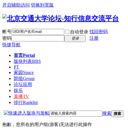
开启辅助访问
切换到宽版
帐号
找回密码
自动登录
密码
注册
登录
快捷导航
首页
Portal
版块列表
BBS
PT
家园
Space
群组
Group
论坛应用
娱乐
直播
TV
排行
Ranklist
搜索
搜索
抱歉，您所在的用户组(游客)无法进行此操作