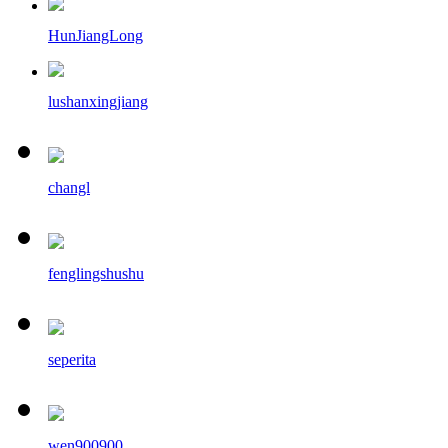
HunJiangLong
lushanxingjiang
changl
fenglingshushu
seperita
wen900900