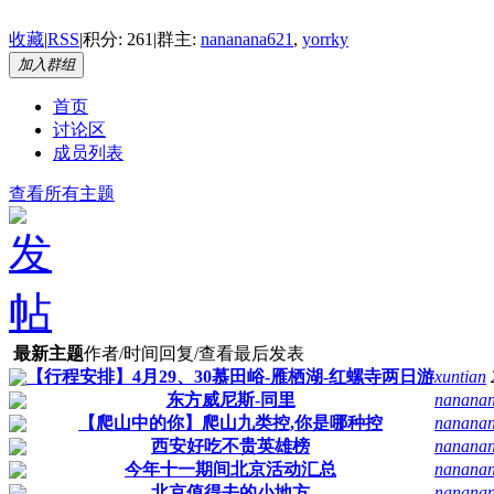
收藏
|
RSS
|
积分: 261
|
群主:
nananana621
,
yorrky
加入群组
首页
讨论区
成员列表
查看所有主题
最新主题
作者/时间
回复/查看
最后发表
【行程安排】4月29、30慕田峪-雁栖湖-红螺寺两日游
xuntian
东方威尼斯-同里
nanana
【爬山中的你】爬山九类控,你是哪种控
nanana
西安好吃不贵英雄榜
nanana
今年十一期间北京活动汇总
nanana
北京值得去的小地方
nanana