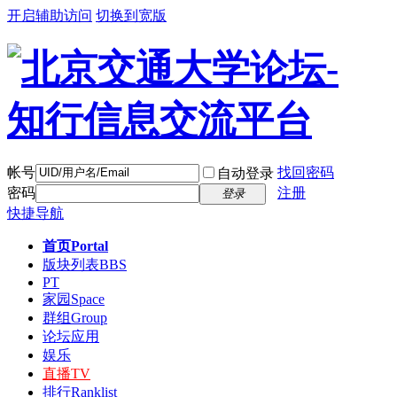
开启辅助访问
切换到宽版
帐号
找回密码
自动登录
密码
注册
登录
快捷导航
首页
Portal
版块列表
BBS
PT
家园
Space
群组
Group
论坛应用
娱乐
直播
TV
排行
Ranklist