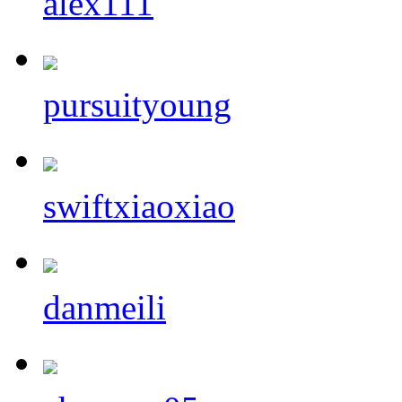
alex111
pursuityoung
swiftxiaoxiao
danmeili