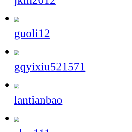
guoli12
gqyixiu521571
lantianbao