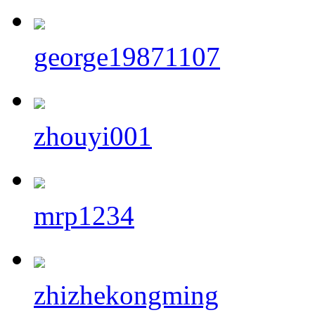
george19871107
zhouyi001
mrp1234
zhizhekongming