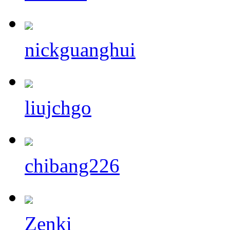
nickguanghui
liujchgo
chibang226
Zenki