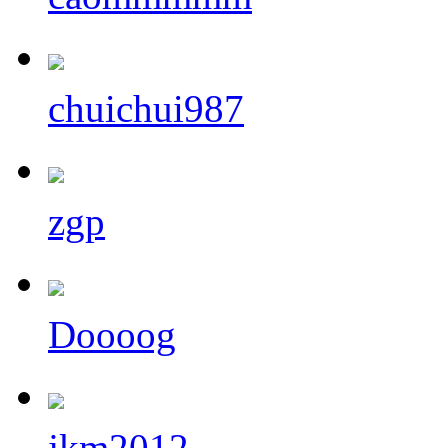
chuichui987
zgp
Doooog
jkm2012