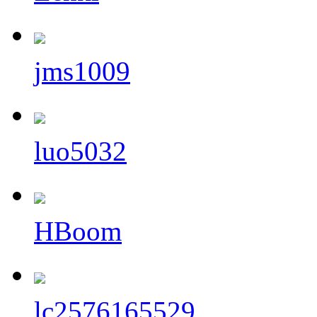
jms1009
luo5032
HBoom
lc2576165529