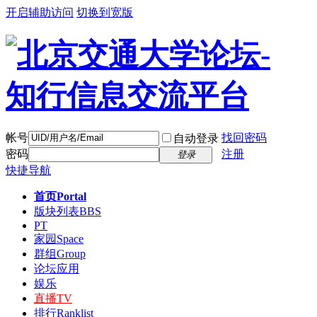
开启辅助访问
切换到宽版
帐号
找回密码
自动登录
密码
注册
登录
快捷导航
首页
Portal
版块列表
BBS
PT
家园
Space
群组
Group
论坛应用
娱乐
直播
TV
排行
Ranklist