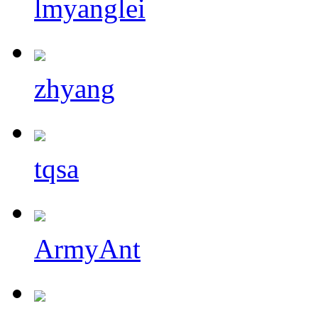
lmyanglei
zhyang
tqsa
ArmyAnt