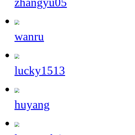
zhangyu05
wanru
lucky1513
huyang