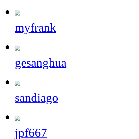
myfrank
gesanghua
sandiago
jpf667