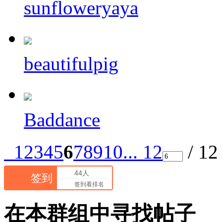
sunfloweryaya
beautifulpig
Baddance
1
2
3
4
5
6
7
8
9
10
... 12
/ 1
44人
签到
签到看排名
在本群组中寻找帖子