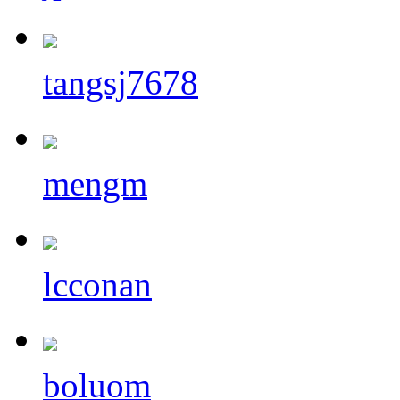
tangsj7678
mengm
lcconan
boluom