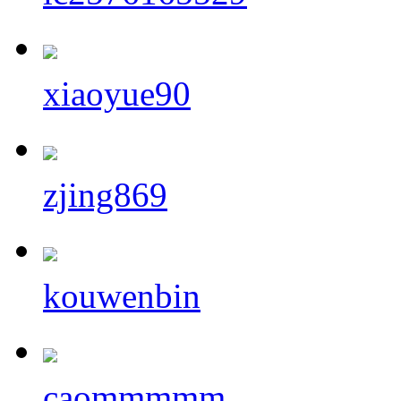
xiaoyue90
zjing869
kouwenbin
caommmmm