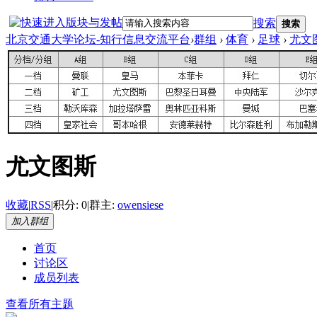
搜索
搜索
北京交通大学论坛-知行信息交流平台
›
群组
›
体育
›
足球
›
尤文
尤文图斯
收藏
|
RSS
|
积分: 0
|
群主:
owensiese
加入群组
首页
讨论区
成员列表
查看所有主题