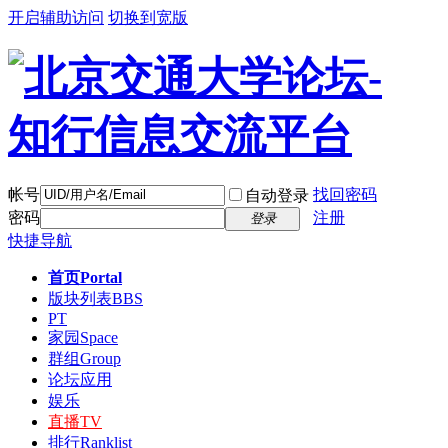
开启辅助访问
切换到宽版
帐号
找回密码
自动登录
密码
注册
登录
快捷导航
首页
Portal
版块列表
BBS
PT
家园
Space
群组
Group
论坛应用
娱乐
直播
TV
排行
Ranklist