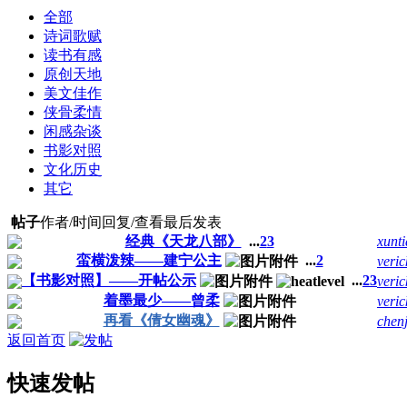
全部
诗词歌赋
读书有感
原创天地
美文佳作
侠骨柔情
闲感杂谈
书影对照
文化历史
其它
帖子
作者/时间
回复/查看
最后发表
经典《天龙八部》
...
2
3
xunt
蛮横泼辣——建宁公主
...
2
veri
【书影对照】——开帖公示
...
2
3
veri
着墨最少——曾柔
veri
再看《倩女幽魂》
chen
返回首页
快速发帖