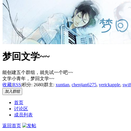
梦回文学~~
能创建五个群组，就先试一个吧~~
文学小青年，梦回文学~~
收藏
|
RSS
|
积分: 2680
|
群主:
xuntian
,
chenjian6275
,
verickapple
,
swif
加入群组
首页
讨论区
成员列表
返回首页