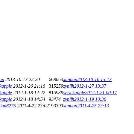
ian
2013-10-13 22:20
66
8663
xuntian
2013-10-16 13:13
ckapple
2012-1-26 21:16
31
5259
zynllh
2012-1-27 13:37
ckapple
2012-1-18 14:22
81
5939
verickapple
2012-1-21 00:17
ckapple
2012-1-18 14:54
9
3474
zynllh
2012-1-19 10:36
jian6275
2011-4-22 23:02
19
3393
xuntian
2011-4-25 23:13