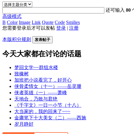
还可输入
80
高级模式
B
Color
Image
Link
Quote
Code
Smilies
您需要登录后才可以发帖
登录
|
注册
本版积分规则
发表帖子
今天大家都在讨论的话题
梦回文学~~群组水楼
致橡树
加班把小说看完了，好开心
侠骨柔情女（十一）——岳灵珊
侠者英雄（一）——萧峰
天地合，乃敢与君绝
《千字文》一日一小节（十八）
大当家的，我的回来了~~~
金庸笔下十大美女（二）——西施
岁月静好