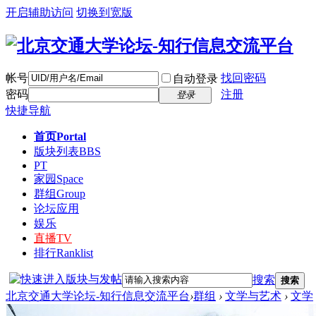
开启辅助访问
切换到宽版
帐号
找回密码
自动登录
密码
注册
登录
快捷导航
首页
Portal
版块列表
BBS
PT
家园
Space
群组
Group
论坛应用
娱乐
直播
TV
排行
Ranklist
搜索
搜索
北京交通大学论坛-知行信息交流平台
›
群组
›
文学与艺术
›
文学