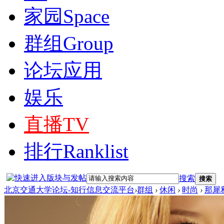
家园
Space
群组
Group
论坛应用
娱乐
直播
TV
排行
Ranklist
搜索
搜索
北京交通大学论坛-知行信息交流平台
›
群组
›
休闲
›
时尚
›
那犀