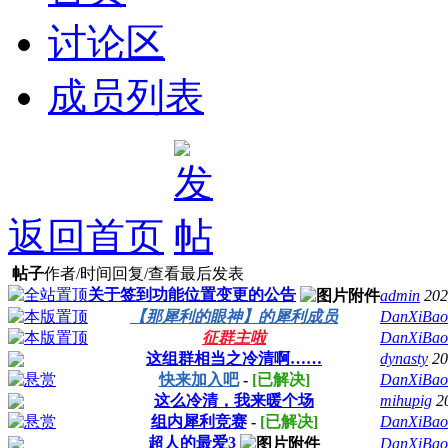
讨论区
成员列表
返回首页
帖子
作者/时间
回复/查看
最后发表
关于签到功能位置变更的公告
admin
202
【那犀利的眼神】的犀利成员
DanXiBao
征群主啦
DanXiBao
这组群相当之冷清啊……
dynasty
20
快来加入吧
-
[已解决]
DanXiBao
这么冷清，我来暖个场
mihupig
2
组内犀利竞赛
-
[已解决]
DanXiBao
超人的最爱3
DanXiBao